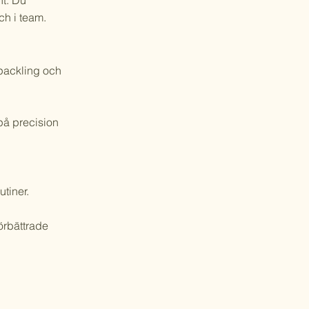
nt. Du
h i team.
spackling och
 på precision
utiner.
örbättrade