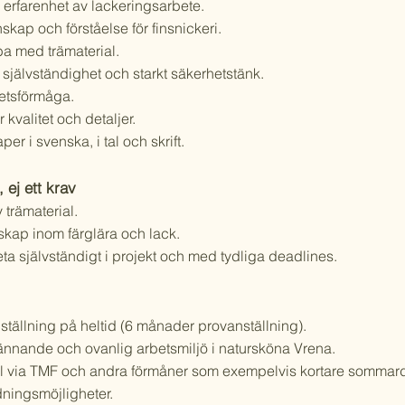
s erfarenhet av lackeringsarbete.
kap och förståelse för finsnickeri.
ba med trämaterial.
självständighet och starkt säkerhetstänk.
tsförmåga.
r kvalitet och detaljer.
r i svenska, i tal och skrift.
 ej ett krav
 trämaterial.
skap inom färglära och lack.
eta självständigt i projekt och med tydliga deadlines.
nställning på heltid (6 månader provanställning).
ännande och ovanlig arbetsmiljö i natursköna Vrena.
al via TMF och andra förmåner som exempelvis kortare sommar
dningsmöjligheter.