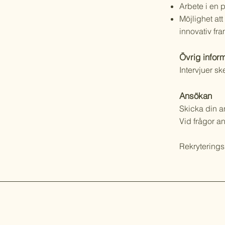
Arbete i en 
Möjlighet att
innovativ fra
Övrig infor
Intervjuer sk
Ansökan
Skicka din a
Vid frågor a
Rekrytering