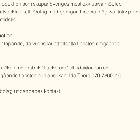
produktion som skapar Sveriges mest exklusiva möbler.
 utvecklas i ett företag med gedigen historia, högkvalitativ pro
mtidstro.
mation
er löpande, då vi önskar att tillsätta tjänsten omgående.
nsökan med rubrik ”Lackerare” till:
ida@eoson.se
ngående tjänsten och ansökan; Ida Thern 070-7860010.
sbolag undanbedes kontakt.