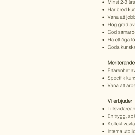
Minst 2-3 år
Har bred kuns
Vana att job
Hög grad av 
God samarbe
Ha ett öga fö
Goda kunskape
Meriterande,
Erfarenhet av
Specifik kun
Vana att arb
Vi erbjuder
Tillsvidarea
En trygg, sp
Kollektivavt
Interna utbil