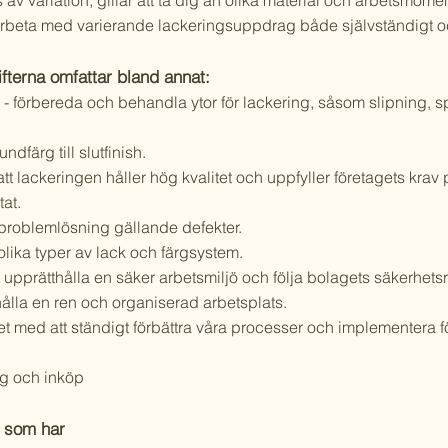
av variation, gillar att ta dig an olika material och arbetsmome
rbeta med varierande lackeringsuppdrag både självständigt oc
fterna omfattar bland annat:
- förbereda och behandla ytor för lackering, såsom slipning, 
ndfärg till slutfinish.
tt lackeringen håller hög kvalitet och uppfyller företagets krav
tat.
roblemlösning gällande defekter.
lika typer av lack och färgsystem.
t upprätthålla en säker arbetsmiljö och följa bolagets säkerhetsr
t hålla en ren och organiserad arbetsplats.
tet med att ständigt förbättra våra processer och implementera f
ng och inköp
g som har