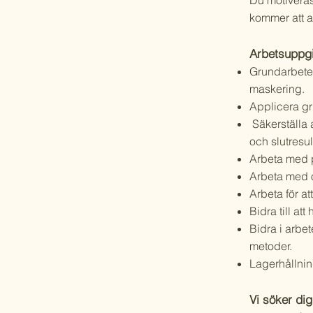
Du motiveras 
kommer att a
Arbetsuppgi
Grundarbete 
maskering.
Applicera gru
Säkerställa a
och slutresul
Arbeta med p
Arbeta med o
Arbeta för at
Bidra till at
Bidra i arbe
metoder.
Lagerhållni
Vi söker di